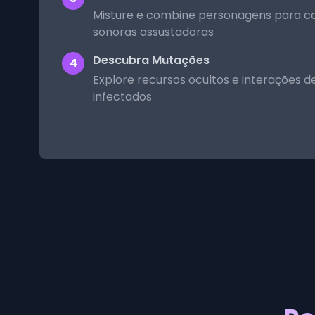
Misture e combine personagens para 
sonoras assustadoras
Descubra Mutações
4
Explore recursos ocultos e interações 
infectados