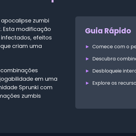
 apocalipse zumbi
. Esta modificação
Guia Rápido
infectados, efeitos
 que criam uma
►
Comece com o pe
►
Descubra combina
e combinações
►
Desbloqueie inte
 jogabilidade em uma
►
Explore os recurs
unidade Sprunki com
ormações zumbis