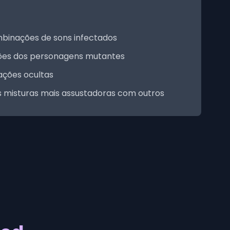
binações de sons infectados
ões dos personagens mutantes
ações ocultas
 misturas mais assustadoras com outros