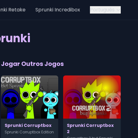
nki Retake
Sprunki Incredibox
Português
prunki
Jogar Outros Jogos
Sprunki Corruptbox
Sprunki Corruptbox
2
Sprunki Corruptbox Edition