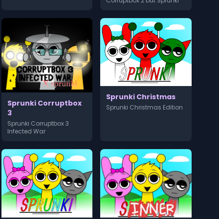
Corruptbox 2 but Sprunki
Sprunki Christmas
Sprunki Corruptbox
Sprunki Christmas Edition
3
Sprunki Corruptbox 3
Infected War