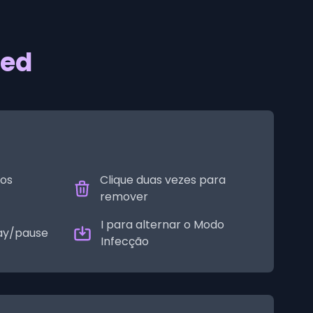
ted
 os
Clique duas vezes para
remover
I para alternar o Modo
ay/pause
Infecção