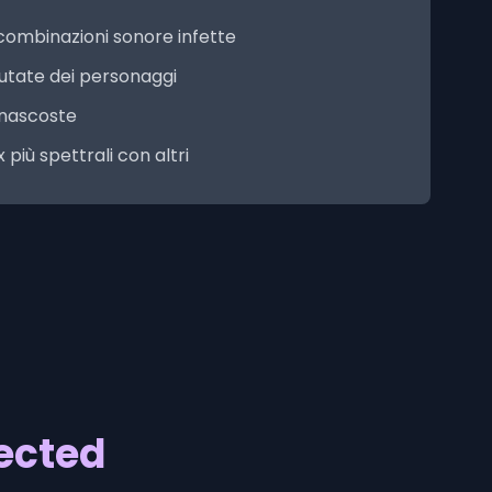
ombinazioni sonore infette
utate dei personaggi
 nascoste
x più spettrali con altri
fected