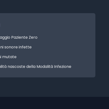
a
onaggio Paziente Zero
ni sonore infette
ni mutate
alità nascoste della Modalità Infezione