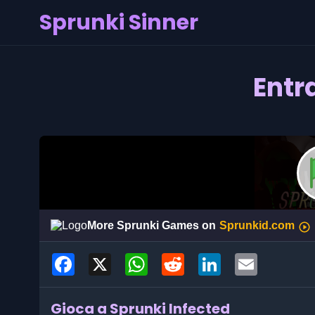
Sprunki Sinner
Entr
Facebook
X
WhatsApp
Reddit
LinkedIn
Email
Gioca a Sprunki Infected