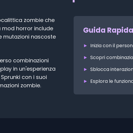
calittica zombie che
a mod horror include
Guida Rapid
i e mutazioni nascoste
►
Inizia con il pers
►
Scopri combinazio
averso combinazioni
play in un'esperienza
►
Sblocca interazio
Sprunki con i suoi
►
Esplora le funzion
rmazioni zombie.