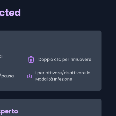
ected
 i
Doppio clic per rimuovere
I per attivare/disattivare la
y/pausa
Modalità Infezione
sperto