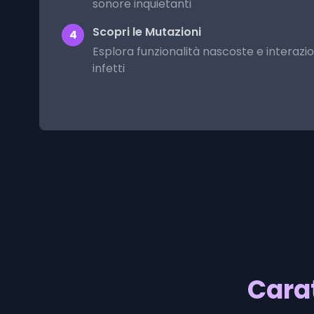
sonore inquietanti
Scopri le Mutazioni
4
Esplora funzionalità nascoste e interazi
infetti
Carat