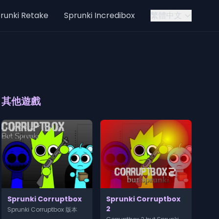
runki Retake
Sprunki Incredibox
繁體中文
其他遊戲
Sprunki Corruptbox
Sprunki Corruptbox
2
Sprunki Corruptbox 版本