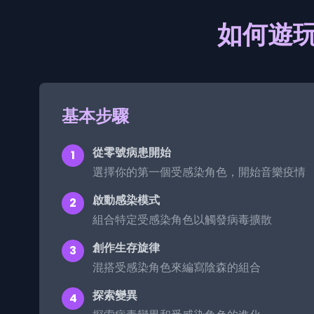
如何遊玩 
基本步驟
從零號病患開始
1
選擇你的第一個受感染角色，開始音樂疫情
啟動感染模式
2
組合特定受感染角色以觸發病毒擴散
創作生存旋律
3
混搭受感染角色來編寫陰森的組合
探索變異
4