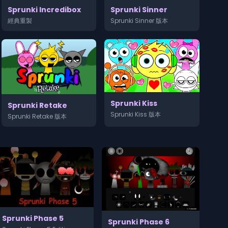
Sprunki Sinner
Sprunki Incredibox
Sprunki Sinner 版本
經典重製
Sprunki Kiss
Sprunki Retake
Sprunki Kiss 版本
Sprunki Retake 版本
Sprunki Phase 5
Sprunki Phase 6