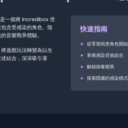
是一個將 Incredibox 世
版包含受感染的角色、陰
快速指南
境的音樂戰爭體驗。
►
從零號病患角色開始
，將遊戲玩法轉變為以生
►
掌握感染音效組合
敘述結合，深深吸引著
►
解鎖病毒變異
►
探索隱藏的感染模式