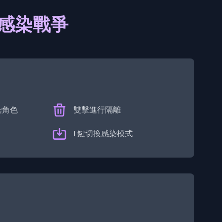
3：感染戰爭
染角色
雙擊進行隔離
I 鍵切換感染模式