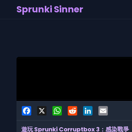
Sprunki Sinner
Facebook
X
WhatsApp
Reddit
LinkedIn
Email
遊玩 Sprunki Corruptbox 3：感染戰爭