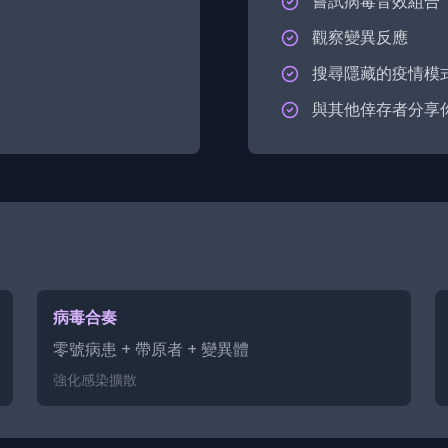
嘗試病毒音效組合
觀察變異反應
搜尋隱藏的疫情模
與其他倖存者分享
病毒合奏
零號病患 + 帶原者 + 變異體
強化感染擴散