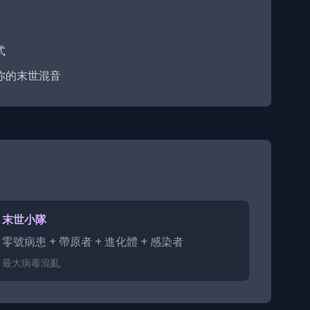
式
你的末世混音
末世小隊
零號病患 + 帶原者 + 進化體 + 感染者
最大病毒混亂