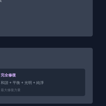
效
完全修復
和諧 + 平衡 + 光明 + 純淨
最大修復力量