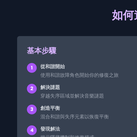
如何遊
基本步驟
從和諧開始
1
使用和諧故障角色開始你的修復之旅
解決謎題
2
穿越失序區域並解決音樂謎題
創造平衡
3
混合和諧與失序元素以恢復平衡
發現解法
4