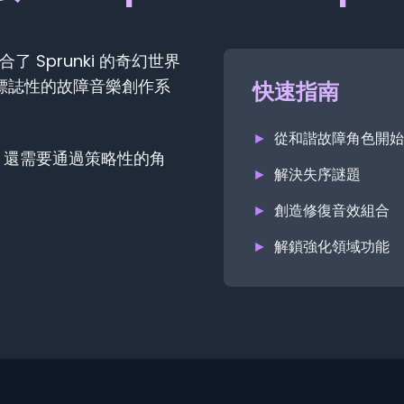
融合了 Sprunki 的奇幻世界
作在標誌性的故障音樂創作系
快速指南
►
從和諧故障角色開始
，還需要通過策略性的角
►
解決失序謎題
►
創造修復音效組合
►
解鎖強化領域功能