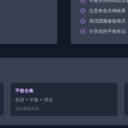
平衡失序與和諧音
注意角色共鳴效果
尋找隱藏修復模式
分享你的平衡作品
平衡合奏
和諧 + 平衡 + 淨化
強化修復效果