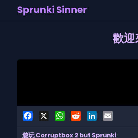
Sprunki Sinner
歡迎來
Facebook
X
WhatsApp
Reddit
LinkedIn
Email
遊玩 Corruptbox 2 but Sprunki