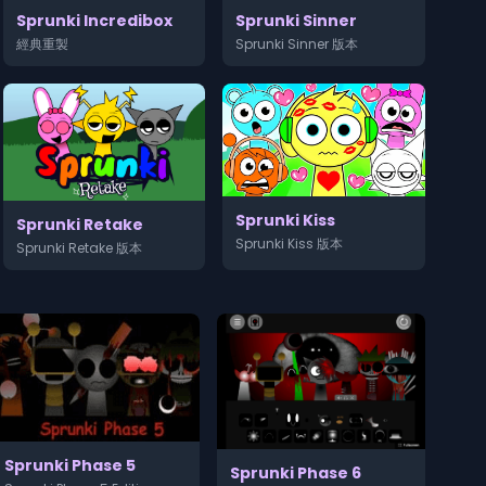
Sprunki Sinner
Sprunki Incredibox
Sprunki Sinner 版本
經典重製
Sprunki Kiss
Sprunki Retake
Sprunki Kiss 版本
Sprunki Retake 版本
Sprunki Phase 5
Sprunki Phase 6