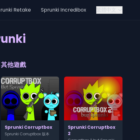
runki Retake
Sprunki Incredibox
繁體中文
unki
其他遊戲
Sprunki Corruptbox
Sprunki Corruptbox
2
Sprunki Corruptbox 版本