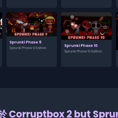
Sprunki Phase 9
Sprunki Phase 10
Sprunki Phase 9 Edition
Sprunki Phase 10 Edition
 Corruptbox 2 but Spru