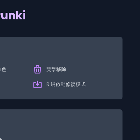
unki
角色
雙擊移除
R 鍵啟動修復模式