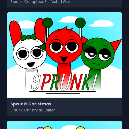
Sprunki Corruptbox 3 Infected War
Sprunki Christmas
Sprunki Christmas Edition