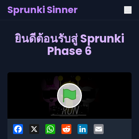
Sprunki Sinner
ยินดีต้อนรับสู่ Sprunki
Phase 6
Facebook
X
WhatsApp
Reddit
LinkedIn
Email