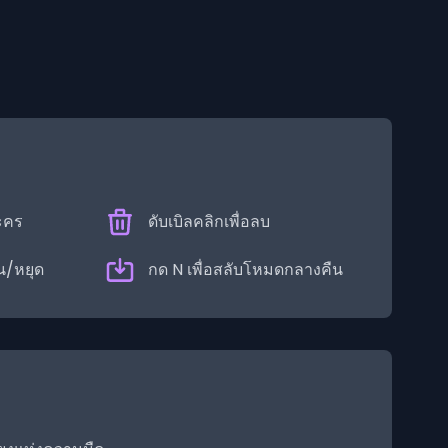
ะคร
ดับเบิลคลิกเพื่อลบ
่น/หยุด
กด N เพื่อสลับโหมดกลางคืน