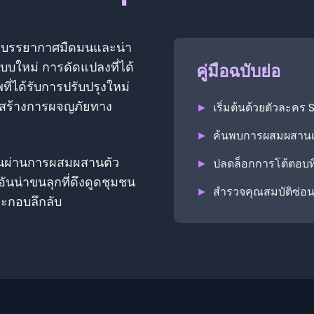
ร้างบรรยากาศมืดมนและน่า
บใหม่ การดัดแปลงที่ได้
คู่มือฉบับย่อ
่ได้รับการปรับปรุงใหม่
ที่สร้างการผจญภัยทาง
►
เริ่มต้นด้วยตัวละค
►
ค้นพบการผสมผสานเส
งานผ่านการผสมผสานตัว
►
ปลดล็อกการโต้ตอบที่
นน่าขนลุกที่ดึงดูดชุมชน
►
สำรวจคุณสมบัติซ่อ
ระกอบลึกลับ