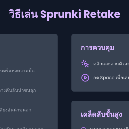
วิธีเล่น Sprunki Retake
การควบคุม
คลิกและลากตัวล
ดนตรีแห่งความมืด
กด Space เพื่อเล
างคืนอันน่าขนลุก
ียงอันน่าขนลุก
เคล็ดลับขั้นสูง