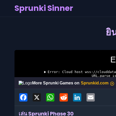
Sprunki Sinner
ยิ
Facebook
X
WhatsApp
Reddit
LinkedIn
Email
เล่น Sprunki Phase 30