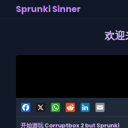
Sprunki Sinner
欢迎来
Facebook
X
WhatsApp
Reddit
LinkedIn
Email
开始游玩 Corruptbox 2 but Sprunki