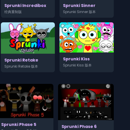
Sprunki Sinner
Sprunki Incredibox
Sprunki Sinner 版本
经典重制版
Sprunki Kiss
Sprunki Retake
Sprunki Kiss 版本
Sprunki Retake 版本
Sprunki Phase 5
Sprunki Phase 6