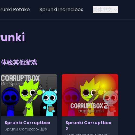
runki Retake
Sprunki Incredibox
简体中文
unki
体验其他游戏
Sprunki Corruptbox
Sprunki Corruptbox
2
Sprunki Corruptbox 版本