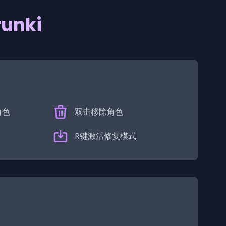
unki
角色
双击移除角色
R键激活修复模式