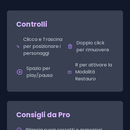
Controlli
Clicca e Trascina
Doppio click
per posizionare i
per rimuovere
personaggi
R per attivare la
Spazio per
Modalità
play/pausa
Restauro
Consigli da Pro
Bilancia suoni corrotti e armoniosi