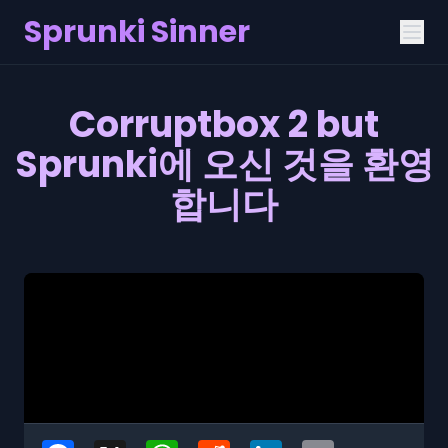
Sprunki Sinner
Corruptbox 2 but
Sprunki에 오신 것을 환영
합니다
Facebook
X
WhatsApp
Reddit
LinkedIn
Email