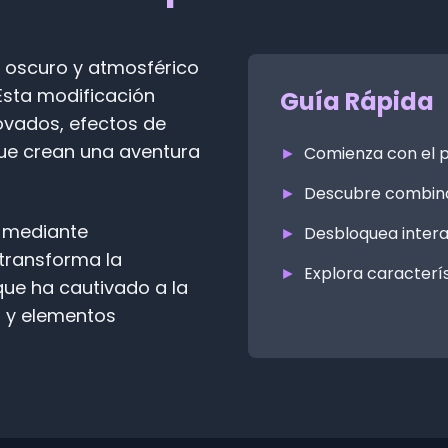
d oscuro y atmosférico
 Esta modificación
Guía Rápida
novados, efectos de
que crean una aventura
►
Comienza con el 
►
Descubre combina
o mediante
►
Desbloquea intera
transforma la
►
Explora caracterí
que ha cautivado a la
 y elementos