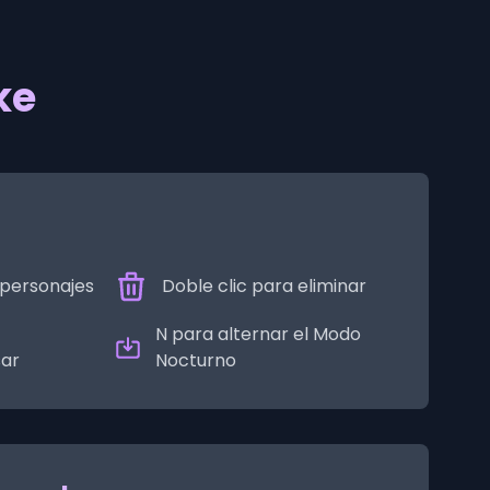
ke
r personajes
Doble clic para eliminar
N para alternar el Modo
sar
Nocturno