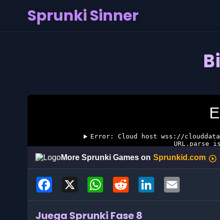
Sprunki Sinner
B
Facebook
X
WhatsApp
Reddit
LinkedIn
Email
Juega Sprunki Fase 8