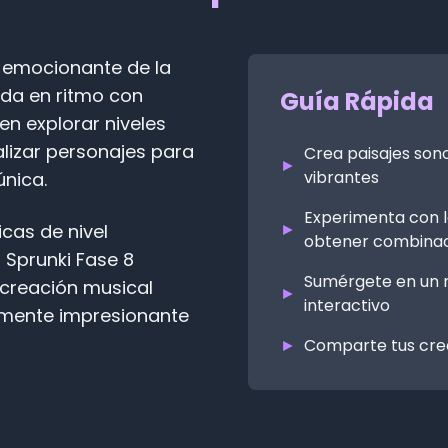
y emocionante de la
ada en ritmo con
Guía Rápida
n explorar niveles
alizar personajes para
Crea paisajes son
►
vibrantes
nica.
Experimenta con l
►
cas de nivel
obtener combinac
 Sprunki Fase 8
Sumérgete en un 
 creación musical
►
interactivo
lmente impresionante
►
Comparte tus cre