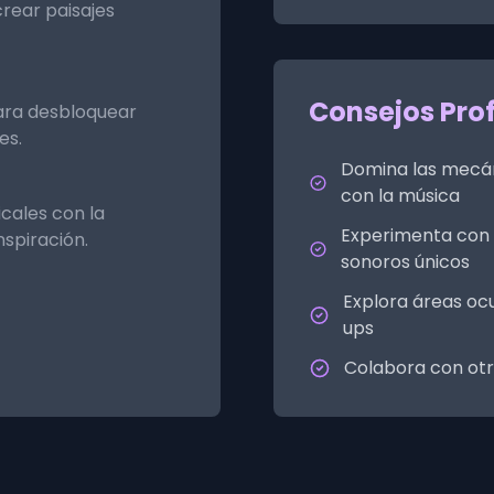
rear paisajes
Consejos Pro
ara desbloquear
es.
Domina las mecán
con la música
cales con la
Experimenta con 
spiración.
sonoros únicos
Explora áreas oc
ups
Colabora con otr