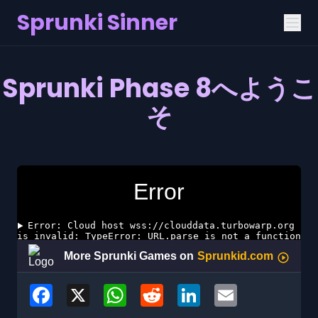
Sprunki Sinner
Sprunki Phase 8へようこ
そ
Facebook
X
WhatsApp
Reddit
LinkedIn
Email