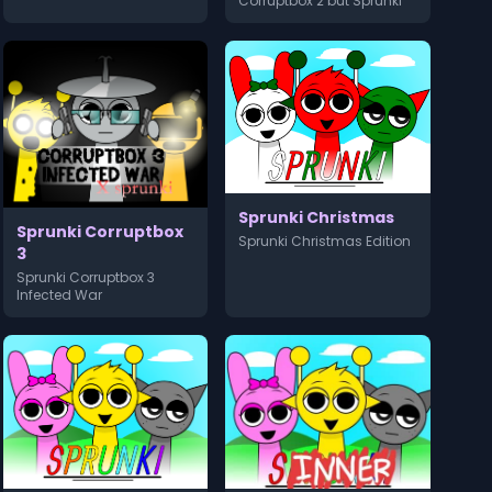
Corruptbox 2 but Sprunki
Sprunki Christmas
Sprunki Corruptbox
Sprunki Christmas Edition
3
Sprunki Corruptbox 3
Infected War