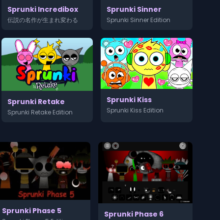
Sprunki Sinner
Sprunki Incredibox
Sprunki Sinner Edition
伝説の名作が生まれ変わる
Sprunki Kiss
Sprunki Retake
Sprunki Kiss Edition
Sprunki Retake Edition
Sprunki Phase 5
Sprunki Phase 6