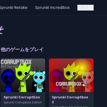
Sprunki Retake
Sprunki Incredibox
日本語
そ
他のゲームをプレイ
Sprunki Corruptbox
Sprunki Corruptbox
2
Sprunki Corruptbox Edition