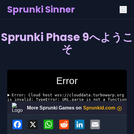
Sprunki Sinner
Sprunki Phase 9へようこ
そ
Facebook
X
WhatsApp
Reddit
LinkedIn
Email