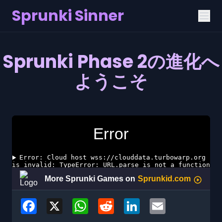
Sprunki Sinner
Sprunki Phase 2の進化へ
ようこそ
Facebook
X
WhatsApp
Reddit
LinkedIn
Email