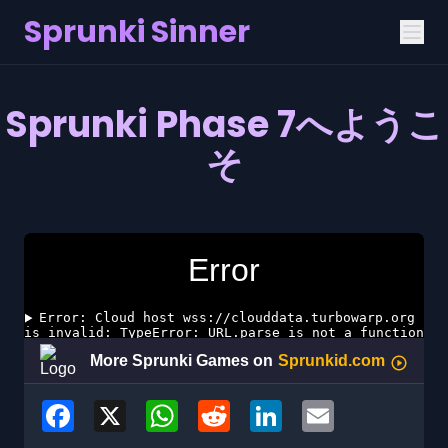
Sprunki Sinner
Sprunki Phase 7へようこ
そ
Facebook
X
WhatsApp
Reddit
LinkedIn
Email